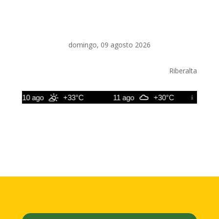
domingo, 09 agosto 2026
Riberalta
10 ago
+33°C
11 ago
+30°C
12 ago