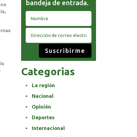
bandeja de entrada.
tos
ía,
ernas
Suscribirme
ís
Categorias
o
La región
Nacional
Opinión
Deportes
Internacional