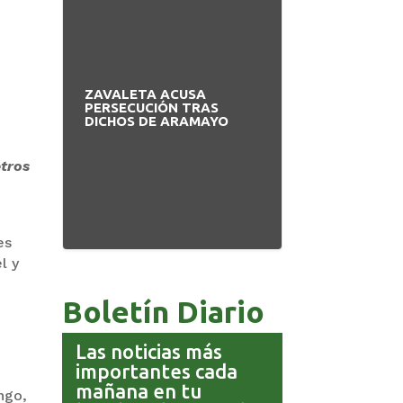
ZAVALETA ACUSA
BANCO UNIÓN 
PERSECUCIÓN TRAS
HOMENAJE PA
DICHOS DE ARAMAYO
CADA RINCÓN 
etros
es
l y
Boletín Diario
Las noticias más
importantes cada
mañana en tu
ngo,