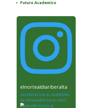
Futuro Academico
elnortealdiariberalta
GALVÁN ACUSA AL GOBIERNO
DE REFUGIARSE EN EL CASO