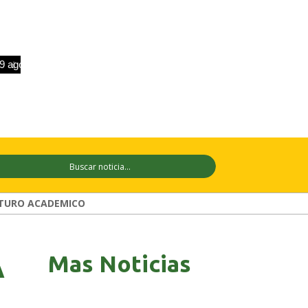
o
+31°C
10 ago
+31°C
11 ago
+29
TURO ACADEMICO
Mas Noticias
A