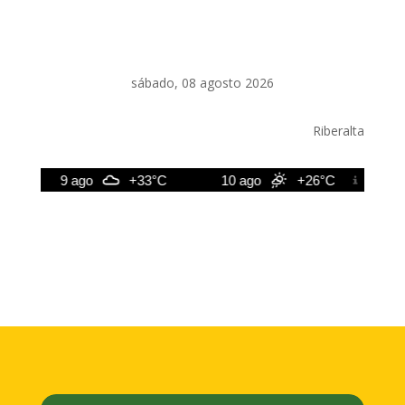
sábado, 08 agosto 2026
Riberalta
9 ago
+33°C
10 ago
+26°C
11 