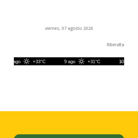
viernes, 07 agosto 2026
Riberalta
8 ago
+33°C
9 ago
+31°C
10 ago