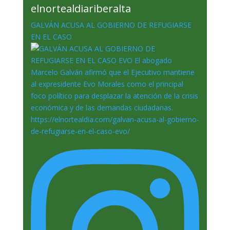
elnortealdiariberalta
GALVÁN ACUSA AL GOBIERNO DE REFUGIARSE
EN EL CASO