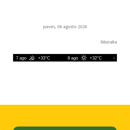
jueves, 06 agosto 2026
Riberalta
7 ago
+33°C
8 ago
+32°C
9 ago