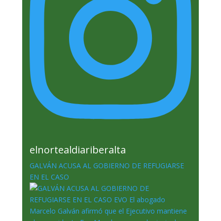
elnortealdiariberalta
GALVÁN ACUSA AL GOBIERNO DE REFUGIARSE
EN EL CASO