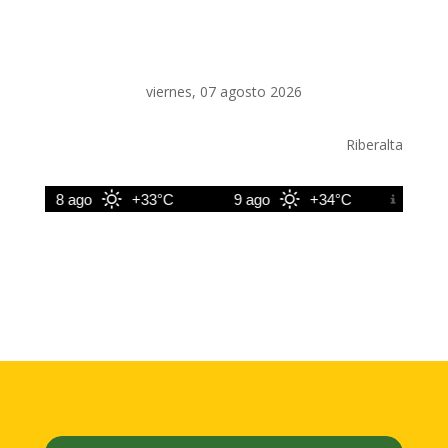
viernes, 07 agosto 2026
Riberalta
8 ago
+33°C
9 ago
+34°C
10 ago