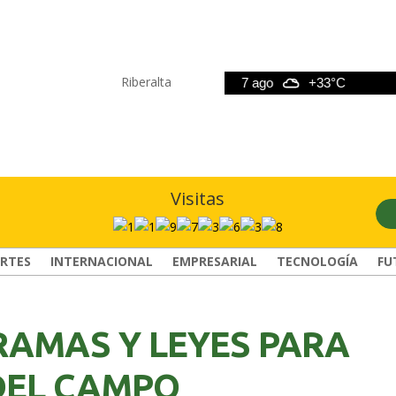
Riberalta
6 ago
+33°C
7 ago
+33°C
8 
Visitas
RTES
INTERNACIONAL
EMPRESARIAL
TECNOLOGÍA
FU
RAMAS Y LEYES PARA
DEL CAMPO