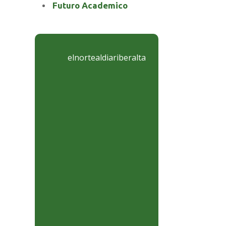
Futuro Academico
elnortealdiariberalta