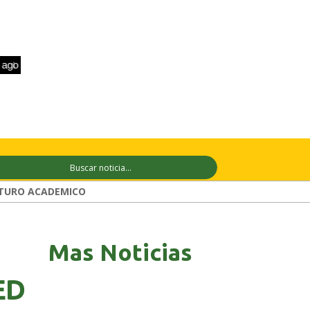
+31°C
10 ago
+31°C
11 ago
+29°
TURO ACADEMICO
Mas Noticias
ED