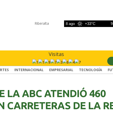
Riberalta
7 ago
+33°C
8 ago
+33°C
9 ago
Visitas
RTES
INTERNACIONAL
EMPRESARIAL
TECNOLOGÍA
FU
E LA ABC ATENDIÓ 460
N CARRETERAS DE LA R