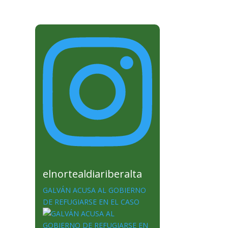
elnortealdiariberalta
GALVÁN ACUSA AL GOBIERNO
DE REFUGIARSE EN EL CASO