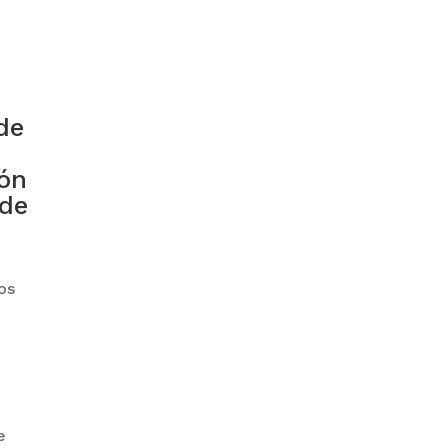
GOBIERNO ELIMINA CULTURAS
DE TODA LA ESTRUCTURA
ESTATAL
de
ión
 de
e
PAZ INICIA
os
REESTRUCTURACIÓN CON
NUEVO EQUIPO MINISTERIAL
e