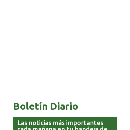
BANCO UNIÓN IMPULSA EDUCACIÓN
FINANCIERA PARA EMPRENDEDORES Y
ESTUDIANTES
COMANDANTE RESTA PRIORIDAD A LA
CAPTURA DE EVO MORALES
Boletín Diario
Las noticias más importantes
cada mañana en tu bandeja de