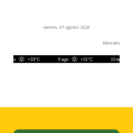
viernes, 07 agosto 2026
Riberalta
8 ago
+33°C
9 ago
+31°C
10 ago
+