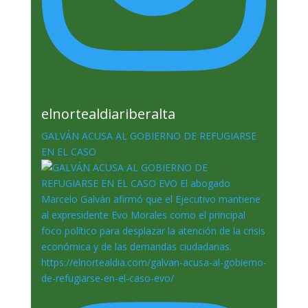
elnortealdiariberalta
GALVÁN ACUSA AL GOBIERNO DE REFUGIARSE
EN EL CASO