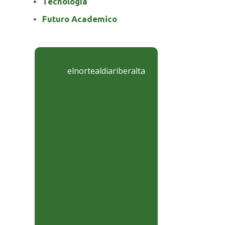
Tecnología
Futuro Academico
elnortealdiariberalta