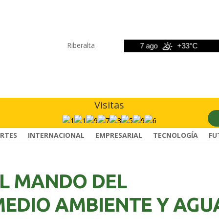
Riberalta
6 ago
+33°C
7 ago
+33°C
8
Visitas
RTES
INTERNACIONAL
EMPRESARIAL
TECNOLOGÍA
FU
L MANDO DEL
MEDIO AMBIENTE Y AGU