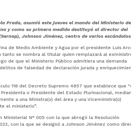
ela Prada, asumió este jueves el mando del Ministerio d
na y como su primera medida destituyó al director del
(Sernap), Johnson Jiménez, centro de varios escándalos
rina de Medio Ambiente y Agua por el presidente Luis Arc
 tanto se nombra al titular quien remplazará al exministr
uego de que el Ministerio Público admitiera una demanda
 delitos de falsedad de declaración jurada y enriquecimie
rtículo 118 del Decreto Supremo 4857 que establece que 
a Presidenta o Presidente del Estado Plurinacional, media
mente a una Ministra(o) del área y una Viceministra(o)
e el ministerio”.
ón Ministerial N° 005 con la que abrogó la Resolución
2023, con la que se designó a Johnson Jiménez como dire