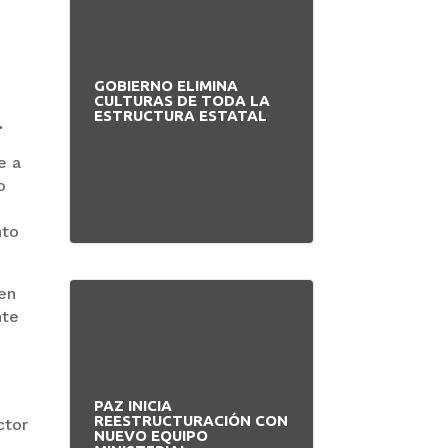
e
GOBIERNO ELIMINA
CULTURAS DE TODA LA
ESTRUCTURA ESTATAL
.
e a
o
nto
“en
nte
PAZ INICIA
REESTRUCTURACIÓN CON
ctor
NUEVO EQUIPO