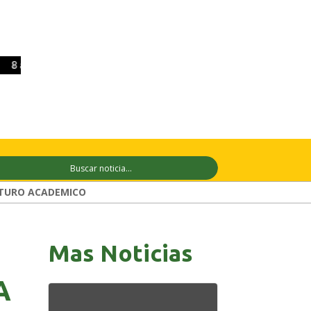
 ago
+32°C
9 ago
+33°C
10 ago
+3
TURO ACADEMICO
Mas Noticias
A