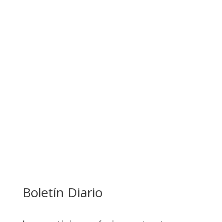
GALVÁN ACUSA AL GOBIERNO DE REFUGIARSE
EN EL CASO EVO
GOBIERNO ELIMINA CULTURAS DE TODA LA
ESTRUCTURA ESTATAL
Boletín Diario