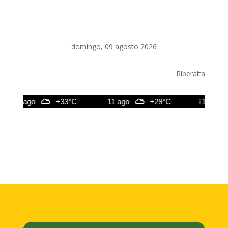
domingo, 09 agosto 2026
Riberalta
10 ago
+33°C
11 ago
+29°C
12 ago