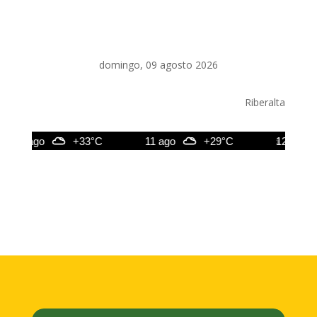
domingo, 09 agosto 2026
Riberalta
10 ago
+33°C
11 ago
+29°C
12 ago