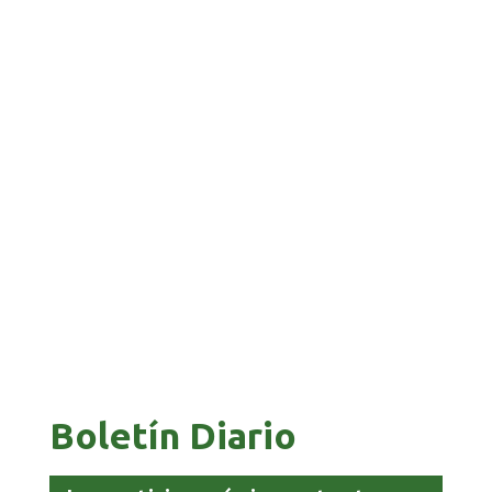
BANCO UNIÓN IMPULSA EDUCACIÓN
FINANCIERA PARA EMPRENDEDORES Y
ESTUDIANTES
COMANDANTE RESTA PRIORIDAD A LA
CAPTURA DE EVO MORALES
Boletín Diario