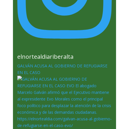
elnortealdiariberalta
GALVÁN ACUSA AL GOBIERNO DE REFUGIARSE
EN EL CASO