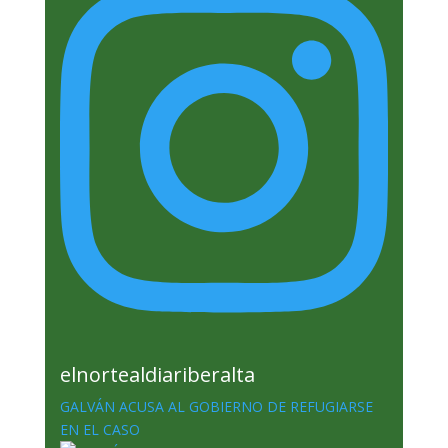
elnortealdiariberalta
GALVÁN ACUSA AL GOBIERNO DE REFUGIARSE
EN EL CASO