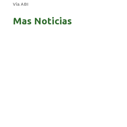
Vía ABI
Mas Noticias
GOBIERNO ELIMINA CULTURAS DE TODA LA
ESTRUCTURA ESTATAL
PAZ INICIA REESTRUCTURACIÓN CON NUEVO
EQUIPO MINISTERIAL