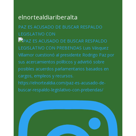
elnortealdiariberalta
PAZ ES ACUSADO DE BUSCAR RESPALDO
LEGISLATIVO CON