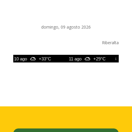
domingo, 09 agosto 2026
Riberalta
10 ago
+33°C
11 ago
+29°C
12 ago