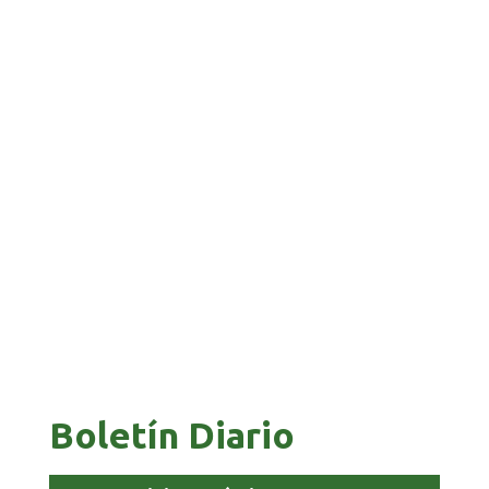
TRIBUNAL ELECTORAL IMPULSA EL REGISTRO
OPORTUNO DE LOS BENIANOS
PAZ ES ACUSADO DE BUSCAR RESPALDO
LEGISLATIVO CON PREBENDAS
Boletín Diario