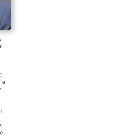
PRODEM INAUGURÓ UN
MODERNO EDIFICIO Y APUESTA
,
POR EL NORTE BOLIVIANO
n
e
 a
n
BANCO UNIÓN IMPULSA
n
EDUCACIÓN FINANCIERA PARA
EMPRENDEDORES Y
ESTUDIANTES
s
el