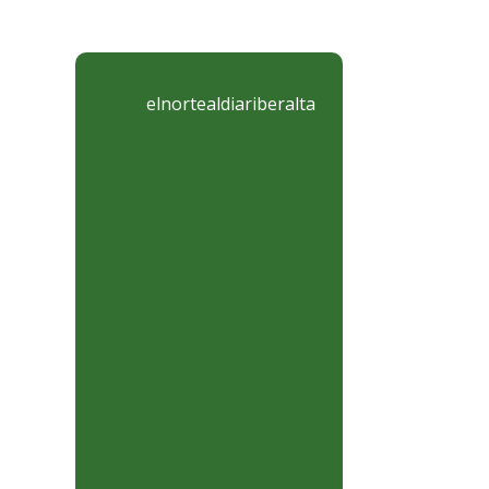
elnortealdiariberalta