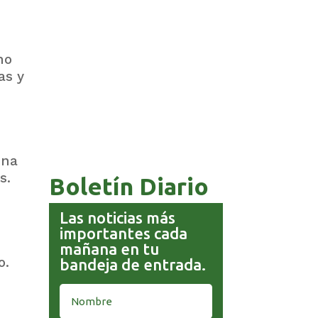
no
as y
COMANDANTE RESTA
PRIORIDAD A LA CAPTURA DE
EVO MORALES
una
s.
Boletín Diario
Las noticias más
importantes cada
mañana en tu
o.
bandeja de entrada.