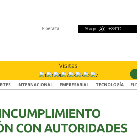
Riberalta
8 ago
+33°C
9 ago
+34°C
10 
Visitas
RTES
INTERNACIONAL
EMPRESARIAL
TECNOLOGÍA
FU
INCUMPLIMIENTO
ÓN CON AUTORIDADES