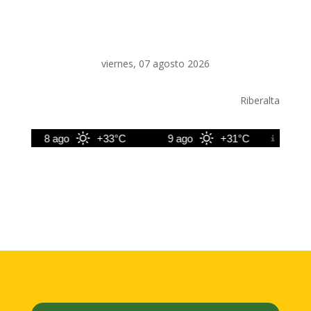
viernes, 07 agosto 2026
Riberalta
8 ago
+33°C
9 ago
+31°C
10 ag