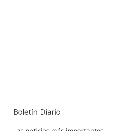
BANCO UNIÓN IMPULSA EDUCACIÓN
FINANCIERA PARA EMPRENDEDORES Y
ESTUDIANTES
COMANDANTE RESTA PRIORIDAD A LA
CAPTURA DE EVO MORALES
Boletín Diario
Las noticias más importantes