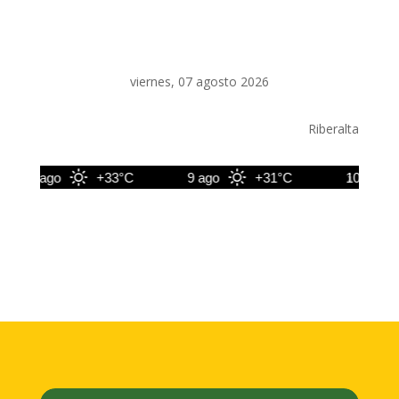
viernes, 07 agosto 2026
Riberalta
8 ago
+33°C
9 ago
+31°C
10 ago