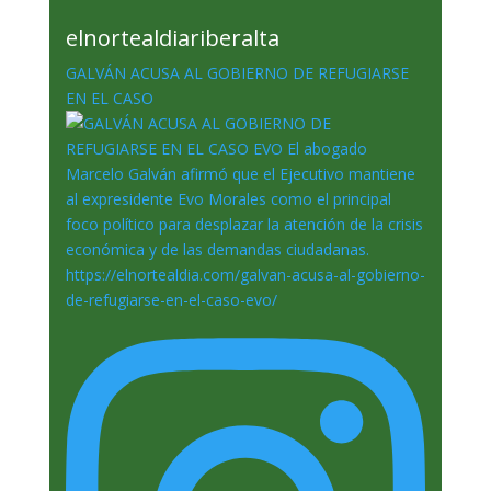
elnortealdiariberalta
GALVÁN ACUSA AL GOBIERNO DE REFUGIARSE
EN EL CASO