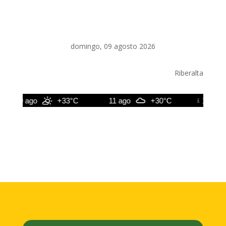
domingo, 09 agosto 2026
Riberalta
10 ago
+33°C
11 ago
+30°C
12 ago