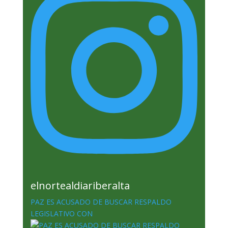
elnortealdiariberalta
PAZ ES ACUSADO DE BUSCAR RESPALDO
LEGISLATIVO CON