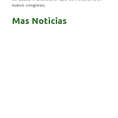
nuevo congreso.
Mas Noticias
BENI CELEBRÓ EL ANIVERSARIO CASTRENSE
CON PARADA MILITAR
TRIBUNAL ELECTORAL IMPULSA EL REGISTRO
OPORTUNO DE LOS BENIANOS