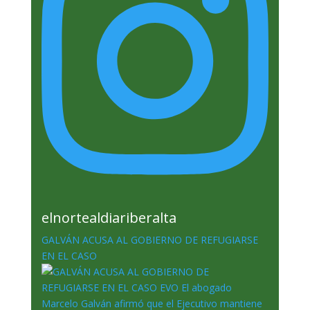
elnortealdiariberalta
GALVÁN ACUSA AL GOBIERNO DE REFUGIARSE
EN EL CASO