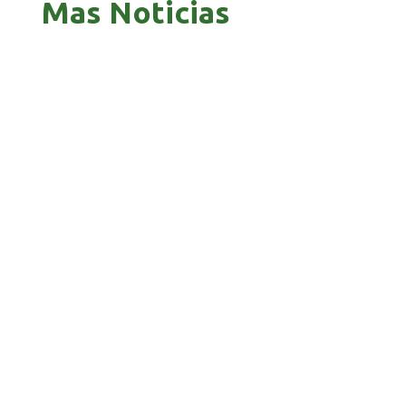
Mas Noticias
GOBIERNO ELIMINA CULTURAS DE TODA LA
ESTRUCTURA ESTATAL
PAZ INICIA REESTRUCTURACIÓN CON NUEVO
EQUIPO MINISTERIAL