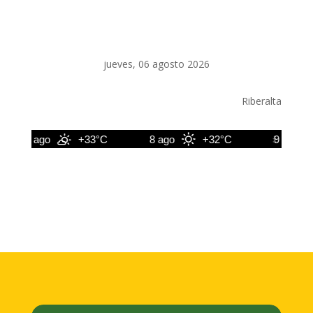
jueves, 06 agosto 2026
Riberalta
7 ago
+33°C
8 ago
+32°C
9 ago