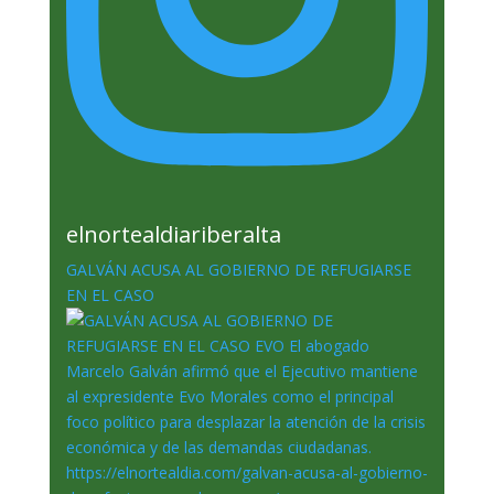
elnortealdiariberalta
GALVÁN ACUSA AL GOBIERNO DE REFUGIARSE
EN EL CASO