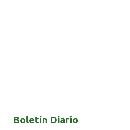
BANCO UNIÓN IMPULSA EDUCACIÓN
FINANCIERA PARA EMPRENDEDORES Y
ESTUDIANTES
COMANDANTE RESTA PRIORIDAD A LA
CAPTURA DE EVO MORALES
Boletín Diario