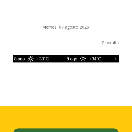
viernes, 07 agosto 2026
Riberalta
8 ago
+33°C
9 ago
+34°C
10 ago