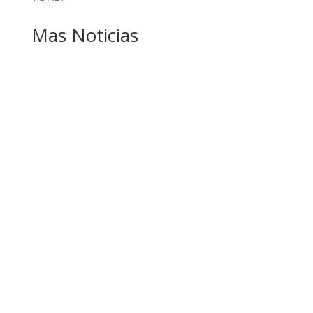
Mas Noticias
GOBIERNO ELIMINA CULTURAS DE TODA LA
ESTRUCTURA ESTATAL
PAZ INICIA REESTRUCTURACIÓN CON NUEVO
EQUIPO MINISTERIAL