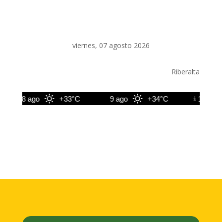
viernes, 07 agosto 2026
Riberalta
8 ago
+33°C
9 ago
+34°C
10 ago