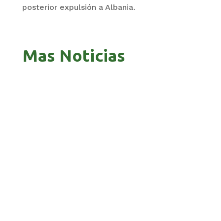
posterior expulsión a Albania.
Mas Noticias
GOBIERNO ELIMINA CULTURAS DE TODA LA
ESTRUCTURA ESTATAL