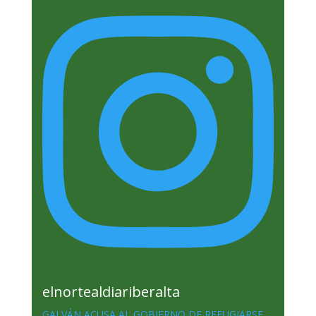
elnortealdiariberalta
GALVÁN ACUSA AL GOBIERNO DE REFUGIARSE