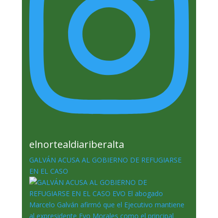
elnortealdiariberalta
GALVÁN ACUSA AL GOBIERNO DE REFUGIARSE
EN EL CASO