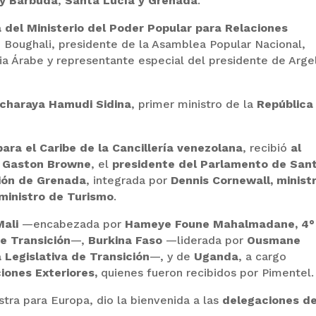
 y Barbuda
,
Santa Lucía y Grenada
.
a del Ministerio del Poder Popular para Relaciones
m Boughali, presidente de la Asamblea Popular Nacional,
ia Árabe y representante especial del presidente de Argel
charaya Hamudi Sidina
, primer ministro de la
República
para el Caribe de la Cancillería venezolana
, recibió
al
, Gaston Browne
, el
presidente del Parlamento de San
ión de Grenada
, integrada por
Dennis Cornewall, minist
 ministro de Turismo
.
Mali
—encabezada por
Hameye Foune Mahalmadane, 4°
e Transición
—,
Burkina Faso
—liderada por
Ousmane
 Legislativa de Transición
—, y de
Uganda
, a cargo
iones Exteriores,
quienes fueron recibidos por Pimentel.
tra para Europa, dio la bienvenida a las
delegaciones d