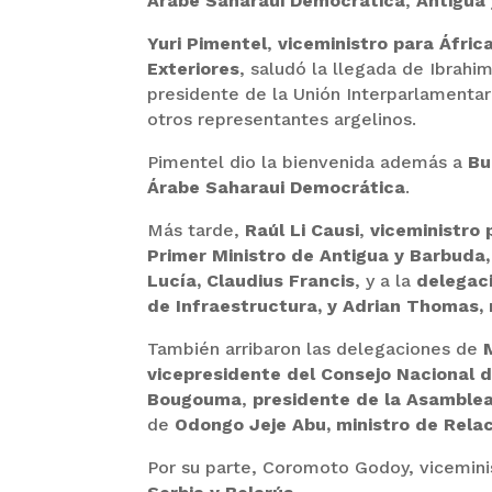
Árabe Saharaui Democrática
,
Antigua
Yuri Pimentel
,
viceministro para Áfric
Exteriores
, saludó la llegada de Ibrahi
presidente de la Unión Interparlamentar
otros representantes argelinos.
Pimentel dio la bienvenida además a
Bu
Árabe Saharaui Democrática
.
Más tarde,
Raúl Li Causi
,
viceministro 
Primer Ministro de Antigua y Barbuda
Lucía, Claudius Francis
, y a la
delegac
de Infraestructura, y Adrian Thomas,
También arribaron las delegaciones de
vicepresidente del Consejo Nacional d
Bougouma
,
presidente de la Asamblea
de
Odongo Jeje Abu, ministro de Relac
Por su parte, Coromoto Godoy, viceminis