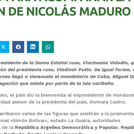
N DE NICOLÁS MADURO
COMANDANTE RESTA
GOBIERNO ELIMINA
PRIORIDAD A LA
CULTURAS DE TODA L
CAPTURA DE EVO
ESTRUCTURA ESTATA
MORALES
presidente de la Duma Estatal rusa, Viacheslav Volodin, 
ón del presidente ruso, Vladímir Putin. De igual forma, 
rnes llegó a Venezuela el mandatario de Cuba, Miguel D
gación que asiste por parte de la isla caribeña.
es, el país dio la bienvenida al expresidente de Hondura
idad asesor de la presidenta del país, Xiomara Castro.
rribaron varias de las figuras que asistirán a la jurament
ional «Simón Bolívar», estado La Guaira, autoridades
s de la
República Argelina Democrática y Popular
,
Repú