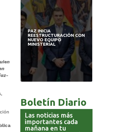
PAZ INICIA
PRODEM IN
A
REESTRUCTURACIÓN CON
MODERNO ED
L
NUEVO EQUIPO
APUESTA P
MINISTERIAL
BOLIVIANO
quien
en
íaz-
s,
Boletín Diario
ación
Las noticias más
importantes cada
blica
mañana en tu