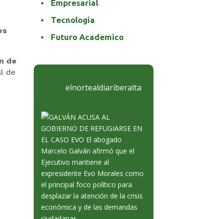
Empresarial
Tecnología
es
Futuro Academico
ón de
al de
elnortealdiariberalta