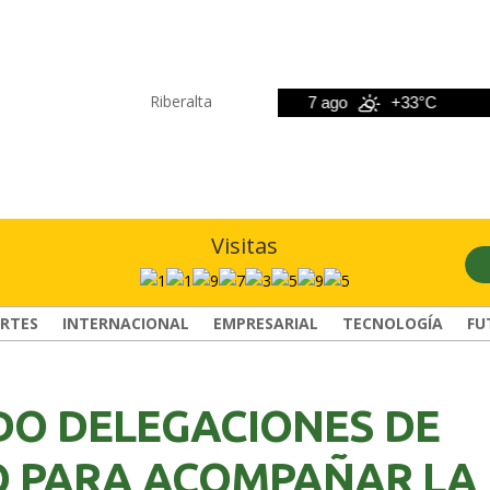
Riberalta
6 ago
+33°C
7 ago
+33°C
8
Visitas
RTES
INTERNACIONAL
EMPRESARIAL
TECNOLOGÍA
FU
DO DELEGACIONES DE
O PARA ACOMPAÑAR LA