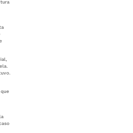
ptura
ta
PRODEM INAUGURÓ UN
MODERNO EDIFICIO Y APUESTA
e
POR EL NORTE BOLIVIANO
e
ial,
ela.
tuvo.
 que
BANCO UNIÓN IMPULSA
EDUCACIÓN FINANCIERA PARA
EMPRENDEDORES Y
la
ESTUDIANTES
caso