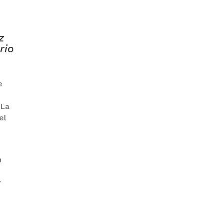
GOBIERNO ELIMINA CULTURAS
z
DE TODA LA ESTRUCTURA
rio
ESTATAL
e
 La
el
PAZ INICIA
REESTRUCTURACIÓN CON
NUEVO EQUIPO MINISTERIAL
n
y