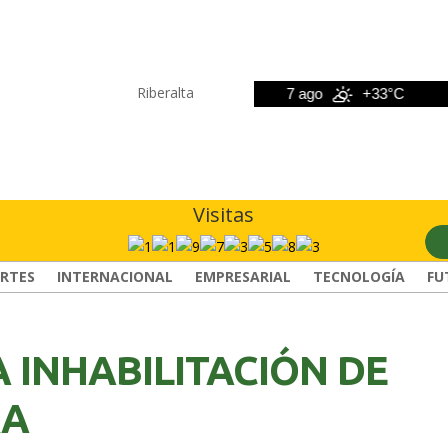
Riberalta
6 ago
+33°C
7 ago
+33°C
8
Visitas
RTES
INTERNACIONAL
EMPRESARIAL
TECNOLOGÍA
FU
 INHABILITACIÓN DE
RA