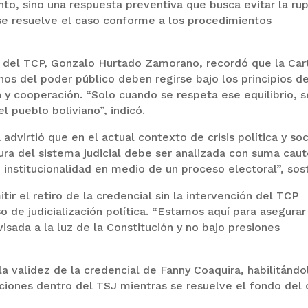
to, sino una respuesta preventiva que busca evitar la ru
s se resuelve el caso conforme a los procedimientos
e del TCP, Gonzalo Hurtado Zamorano, recordó que la Car
os del poder público deben regirse bajo los principios d
 y cooperación. “Solo cuando se respeta ese equilibrio, s
 pueblo boliviano”, indicó.
dvirtió que en el actual contexto de crisis política y soc
ura del sistema judicial debe ser analizada con suma caut
u institucionalidad en medio de un proceso electoral”, sos
r el retiro de la credencial sin la intervención del TCP
 de judicialización política. “Estamos aquí para asegurar
isada a la luz de la Constitución y no bajo presiones
a validez de la credencial de Fanny Coaquira, habilitándo
ciones dentro del TSJ mientras se resuelve el fondo del 