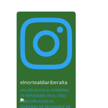
elnortealdiariberalta
GALVÁN ACUSA AL GOBIERNO
DE REFUGIARSE EN EL CASO