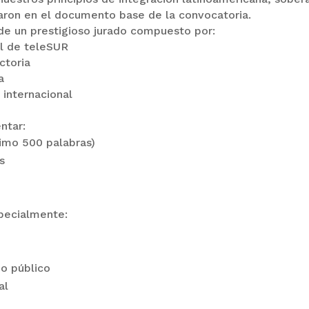
alaron en el documento base de la convocatoria.
de un prestigioso jurado compuesto por:
al de teleSUR
ctoria
a
 internacional
ntar:
imo 500 palabras)
s
pecialmente:
io público
al