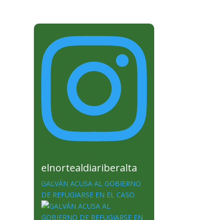
elnortealdiariberalta
GALVÁN ACUSA AL GOBIERNO
DE REFUGIARSE EN EL CASO