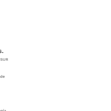
GOBIERNO ELIMINA CULTURAS
DE TODA LA ESTRUCTURA
ESTATAL
s.
leSUR
PAZ INICIA
REESTRUCTURACIÓN CON
 de
NUEVO EQUIPO MINISTERIAL
anía