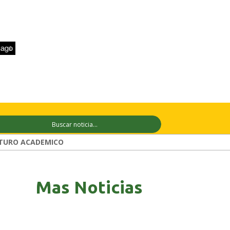
+28°C
11 ago
+29°C
12 ago
+30°C
TURO ACADEMICO
Mas Noticias