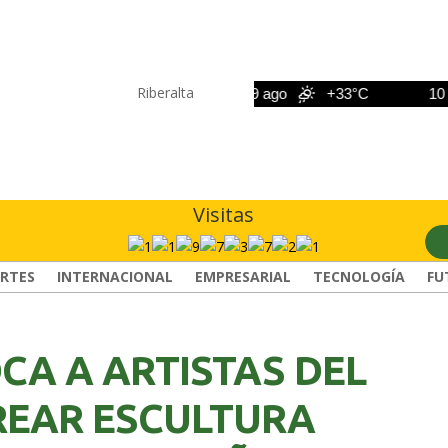
Riberalta
8 ago
+33°C
9 ago
+33°C
10 ago
Visitas
RTES
INTERNACIONAL
EMPRESARIAL
TECNOLOGÍA
FU
CA A ARTISTAS DEL
REAR ESCULTURA