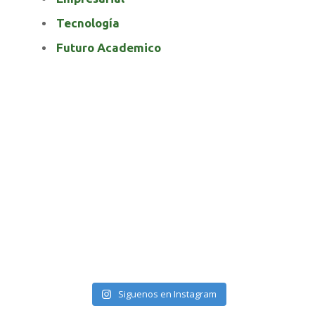
Tecnología
Futuro Academico
elnortealdiariberalta
Siguenos en Instagram