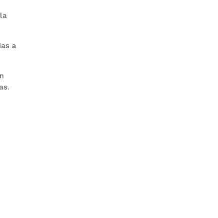
la
ias a
“PIÑA” CAE EN BRASIL TRAS LA
FUGA POR LA FRONTERA
án
as.
GALVÁN ACUSA AL GOBIERNO
DE REFUGIARSE EN EL CASO
EVO