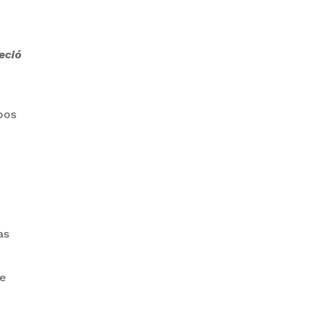
ZAVALETA ACUSA
eció
PERSECUCIÓN TRAS DICHOS DE
ARAMAYO
pos
BANCO UNIÓN LLEVA SU
as
HOMENAJE PATRIO A CADA
RINCÓN DE BOLIVIA
ue