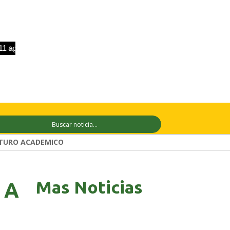
go
+29°C
12 ago
+26°C
13 ago
+3
TURO ACADEMICO
Mas Noticias
 A