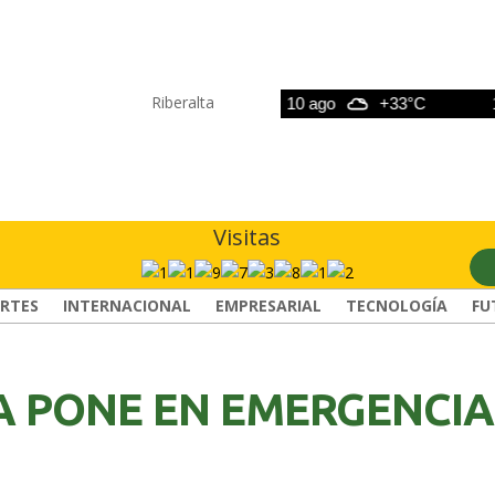
Riberalta
9 ago
+33°C
10 ago
+33°C
11 a
Visitas
RTES
INTERNACIONAL
EMPRESARIAL
TECNOLOGÍA
FU
 PONE EN EMERGENCIA