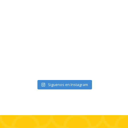
elnortealdiariberalta
Siguenos en Instagram