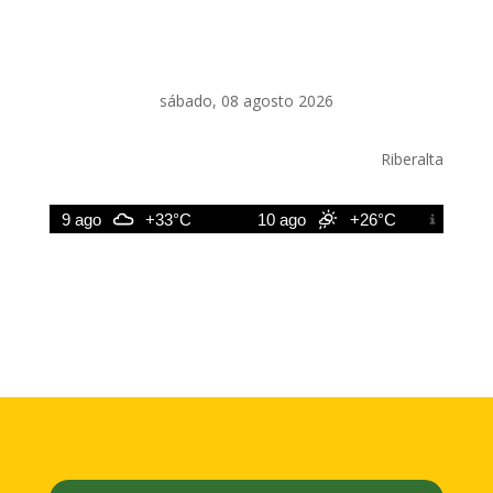
sábado, 08 agosto 2026
Riberalta
9 ago
+33°C
10 ago
+26°C
11 ago