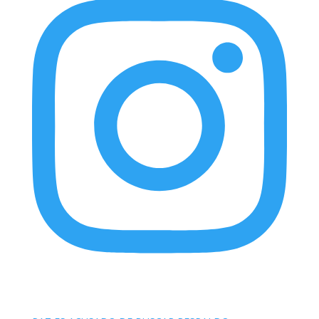
elnortealdiariberalta