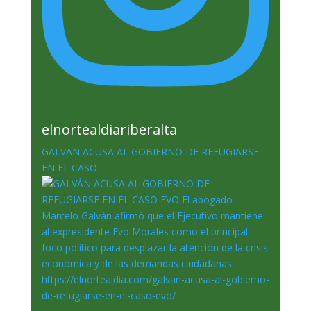
elnortealdiariberalta
GALVÁN ACUSA AL GOBIERNO DE REFUGIARSE
EN EL CASO