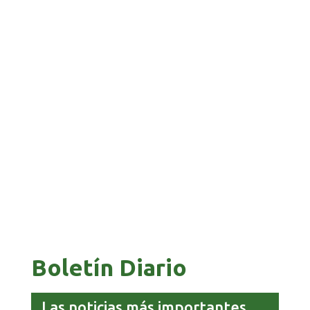
BANCO UNIÓN IMPULSA EDUCACIÓN
FINANCIERA PARA EMPRENDEDORES Y
ESTUDIANTES
COMANDANTE RESTA PRIORIDAD A LA
CAPTURA DE EVO MORALES
Boletín Diario
Las noticias más importantes