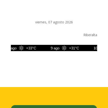
viernes, 07 agosto 2026
Riberalta
8 ago
+33°C
9 ago
+31°C
10 ago