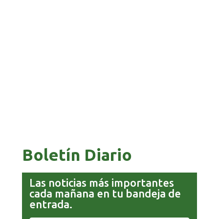
BANCO UNIÓN IMPULSA EDUCACIÓN
FINANCIERA PARA EMPRENDEDORES Y
ESTUDIANTES
COMANDANTE RESTA PRIORIDAD A LA
CAPTURA DE EVO MORALES
Boletín Diario
Las noticias más importantes
cada mañana en tu bandeja de
entrada.