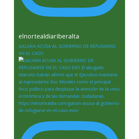
elnortealdiariberalta
GALVÁN ACUSA AL GOBIERNO DE REFUGIARSE
EN EL CASO