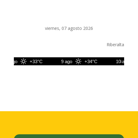
viernes, 07 agosto 2026
Riberalta
8 ago
+33°C
9 ago
+34°C
10 ago
+