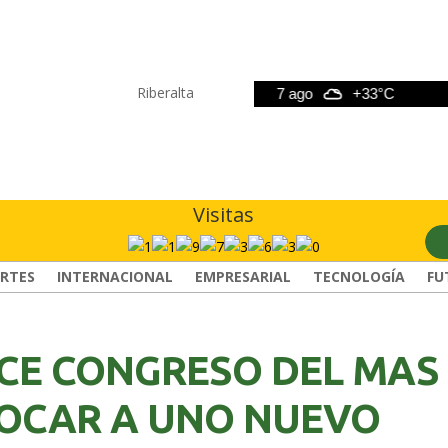
Riberalta
6 ago
+33°C
7 ago
+33°C
8 a
Visitas
RTES
INTERNACIONAL
EMPRESARIAL
TECNOLOGÍA
FU
CE CONGRESO DEL MAS
OCAR A UNO NUEVO