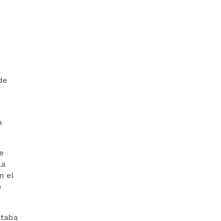
PRODEM INAUGURÓ UN
MODERNO EDIFICIO Y APUESTA
POR EL NORTE BOLIVIANO
de
a
se
la
n el
BANCO UNIÓN IMPULSA
EDUCACIÓN FINANCIERA PARA
e
EMPRENDEDORES Y
ESTUDIANTES
itaba