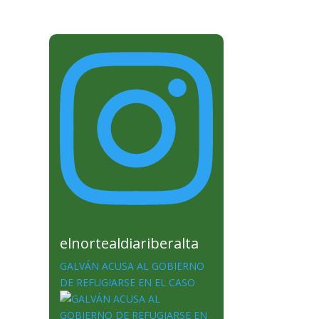
elnortealdiariberalta
GALVÁN ACUSA AL GOBIERNO
DE REFUGIARSE EN EL CASO