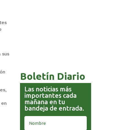
tes
o
COMANDANTE RESTA
PRIORIDAD A LA CAPTURA DE
EVO MORALES
n sus
ión
Boletín Diario
Las noticias más
es,
importantes cada
,
mañana en tu
 en
bandeja de entrada.