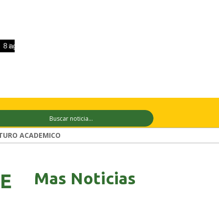
go
+33°C
9 ago
+31°C
10 ago
+31
TURO ACADEMICO
Mas Noticias
 E