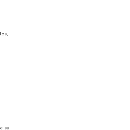
GOBIERNO ELIMINA CULTURAS
DE TODA LA ESTRUCTURA
ESTATAL
les,
PAZ INICIA
REESTRUCTURACIÓN CON
NUEVO EQUIPO MINISTERIAL
de su