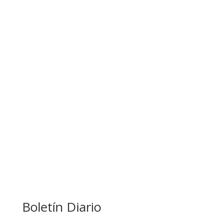
APUESTA POR EL NORTE BOLIVIANO
BANCO UNIÓN IMPULSA EDUCACIÓN
FINANCIERA PARA EMPRENDEDORES Y
ESTUDIANTES
COMANDANTE RESTA PRIORIDAD A LA
CAPTURA DE EVO MORALES
Boletín Diario