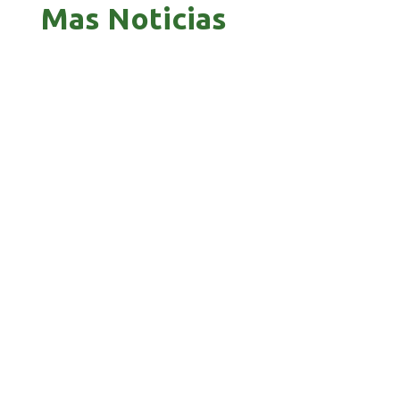
Mas Noticias
PANDO APUESTA AL CORREDOR AMAZÓNICO
PARA ABRIR NUEVOS MERCADOS
BOLIVIA 201 AÑOS, UNA HISTORIA MARCADA
POR GUERRAS, GOLPES Y PROFUNDAS CRISIS