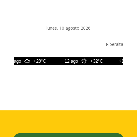
lunes, 10 agosto 2026
Riberalta
11 ago
+29°C
12 ago
+32°C
13 ago