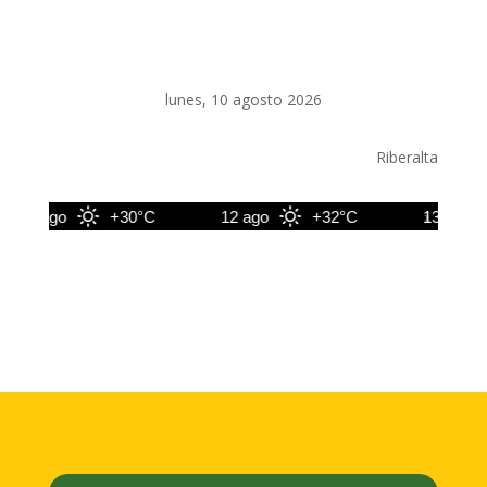
lunes, 10 agosto 2026
Riberalta
11 ago
+30°C
12 ago
+32°C
13 ago