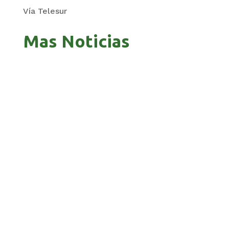
Vía Telesur
Mas Noticias
PAZ ANUNCIÓ UNA PODA MINISTERIAL QUE
TODAVÍA NO EXISTE
FALTA DE DÓLARES AMENAZA CON
PROLONGAR LAS FILAS POR COMBUSTIBLE