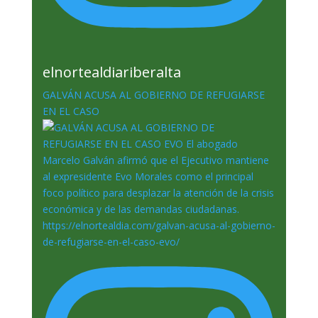
elnortealdiariberalta
GALVÁN ACUSA AL GOBIERNO DE REFUGIARSE
EN EL CASO