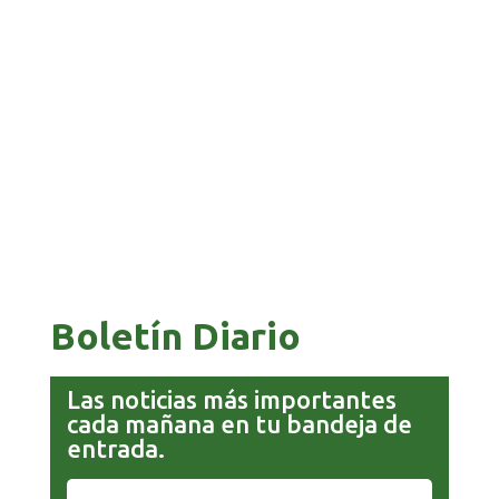
BANCO UNIÓN IMPULSA EDUCACIÓN
FINANCIERA PARA EMPRENDEDORES Y
ESTUDIANTES
COMANDANTE RESTA PRIORIDAD A LA
CAPTURA DE EVO MORALES
Boletín Diario
Las noticias más importantes
cada mañana en tu bandeja de
entrada.