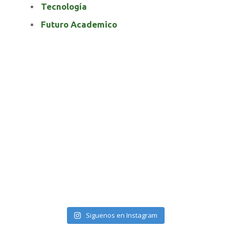
Tecnología
Futuro Academico
elnortealdiariberalta
Siguenos en Instagram