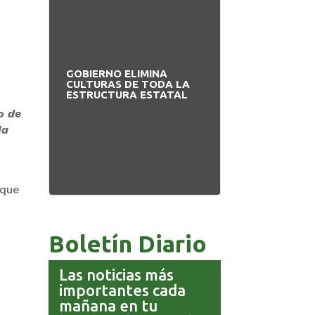
GOBIERNO ELIMINA
PAZ INICIA
CULTURAS DE TODA LA
REESTRUCTUR
ESTRUCTURA ESTATAL
NUEVO EQUIP
MINISTERIAL
o de
ia
 que
Boletín Diario
Las noticias más
importantes cada
mañana en tu