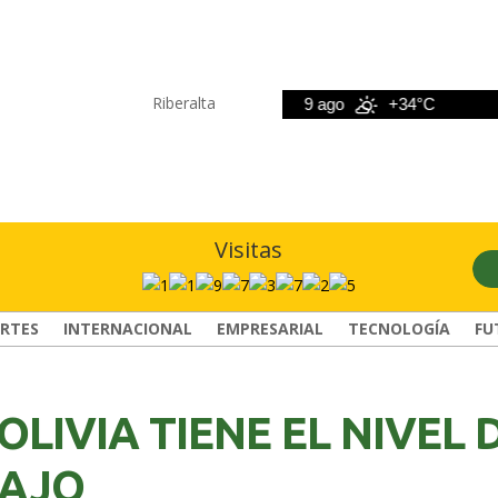
Riberalta
8 ago
+33°C
9 ago
+34°C
10
Visitas
RTES
INTERNACIONAL
EMPRESARIAL
TECNOLOGÍA
FU
LIVIA TIENE EL NIVEL 
BAJO