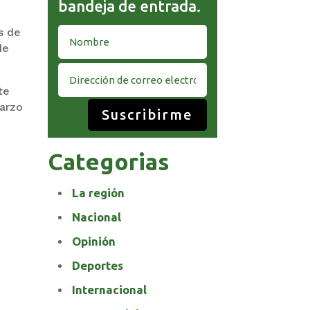
bandeja de entrada.
.
s de
de
te
marzo
Suscribirme
Categorias
La región
Nacional
Opinión
Deportes
Internacional