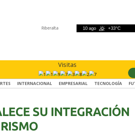
Riberalta
9 ago
+34°C
10 ago
+33°C
11
Visitas
RTES
INTERNACIONAL
EMPRESARIAL
TECNOLOGÍA
FU
ALECE SU INTEGRACIÓN
URISMO