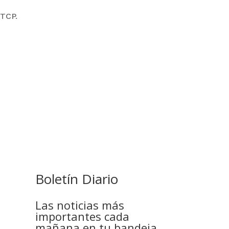
-TCP.
PAZ ES ACUSADO DE BUSCAR
RESPALDO LEGISLATIVO CON
PREBENDAS
Boletín Diario
Las noticias más
importantes cada
mañana en tu bandeja