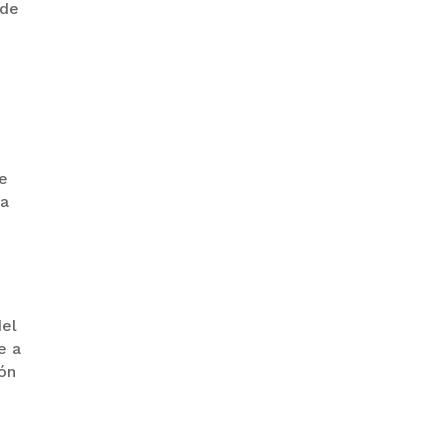
 de
BENI CELEBRÓ EL ANIVERSARIO
CASTRENSE CON PARADA
de
MILITAR
ra
del
e a
ión
TRIBUNAL ELECTORAL
IMPULSA EL REGISTRO
OPORTUNO DE LOS BENIANOS