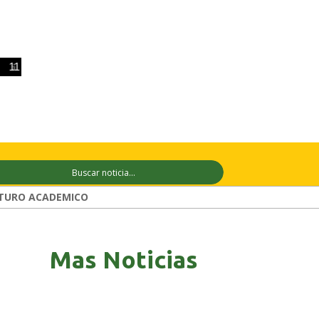
 ago
+30°C
12 ago
+30°C
13 ago
+
TURO ACADEMICO
Mas Noticias