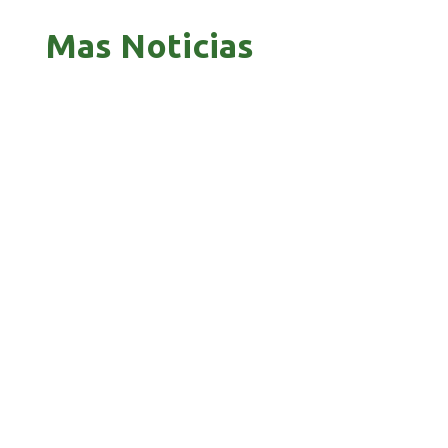
Mas Noticias
GOBIERNO ELIMINA CULTURAS DE TODA LA
ESTRUCTURA ESTATAL
PAZ INICIA REESTRUCTURACIÓN CON NUEVO
EQUIPO MINISTERIAL