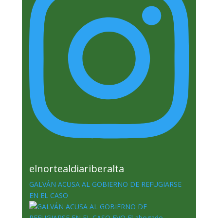
elnortealdiariberalta
GALVÁN ACUSA AL GOBIERNO DE REFUGIARSE
EN EL CASO