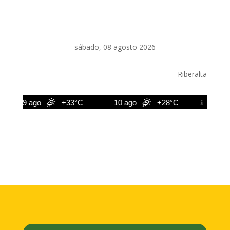
sábado, 08 agosto 2026
Riberalta
9 ago
+33°C
10 ago
+28°C
11 ago