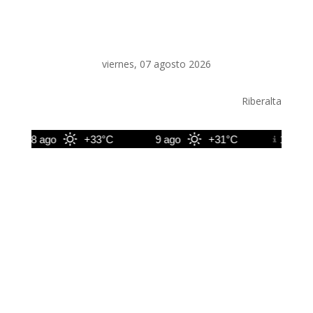
viernes, 07 agosto 2026
Riberalta
8 ago
+33°C
9 ago
+31°C
10 ago