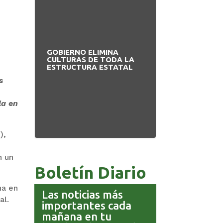
GOBIERNO ELIMINA
PAZ INICIA
CULTURAS DE TODA LA
REESTRUCTUR
ESTRUCTURA ESTATAL
NUEVO EQUIP
MINISTERIAL
s
la en
),
n un
Boletín Diario
na en
Las noticias más
al.
importantes cada
mañana en tu