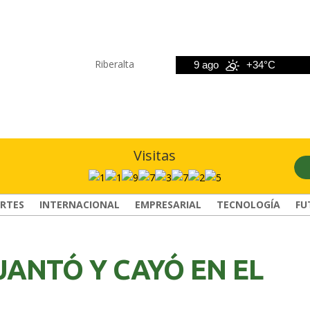
Riberalta
8 ago
+33°C
9 ago
+34°C
1
Visitas
RTES
INTERNACIONAL
EMPRESARIAL
TECNOLOGÍA
FU
ANTÓ Y CAYÓ EN EL