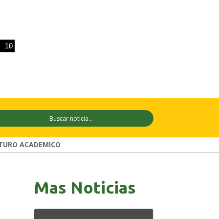
0 ago
+33°C
11 ago
+29°C
12 ago
TURO ACADEMICO
Mas Noticias