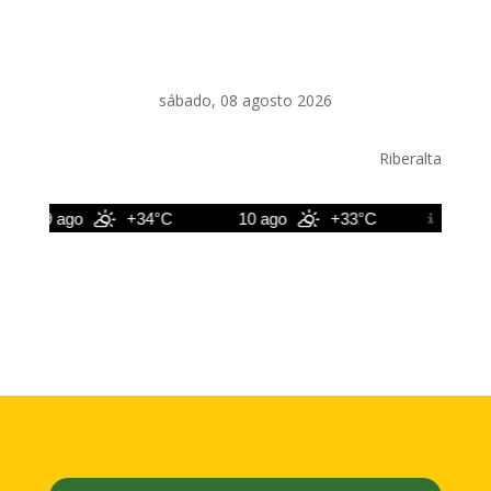
sábado, 08 agosto 2026
Riberalta
9 ago
+34°C
10 ago
+33°C
11 ago