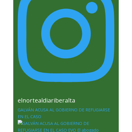
elnortealdiariberalta
GALVÁN ACUSA AL GOBIERNO DE REFUGIARSE
EN EL CASO