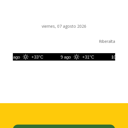
viernes, 07 agosto 2026
Riberalta
8 ago
+33°C
9 ago
+31°C
10 ago