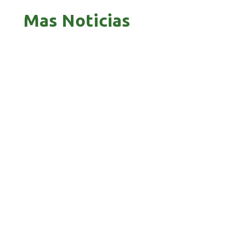
Mas Noticias
GOBIERNO ELIMINA CULTURAS DE TODA LA
ESTRUCTURA ESTATAL
PAZ INICIA REESTRUCTURACIÓN CON NUEVO
EQUIPO MINISTERIAL